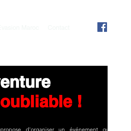
Evasion Maroc
Contact
 aventure
noubliable !
opose d'organiser un événement qui