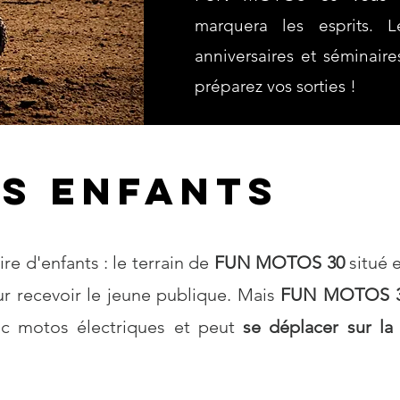
marquera les esprits. 
anniversaires et séminaire
préparez vos sorties !
es enfants
ire d'enfants : le terrain de
FUN MOTOS 30
situé e
our recevoir le jeune publique. Mais
FUN MOTOS 
ec motos électriques et peut
se déplacer sur la