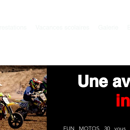
restations
Vacances scolaires
Galerie
Une
i
FUN MOTOS 30 vous pr